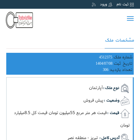
ثبت نام
ورود
Toggle
navigation
مشخصات ملک
شماره ملک
4512375
تاریخ ثبت
1404/07/08
تعداد بازدید
306
آپارتمان
نوع ملک :
پیش فروش
وضعیت :
قيمت هر متر مربع 55ميليون تومان قيمت کل 8.5ميليارد
قیمت :
تومان
تبریز - منطقه نصر
آدرس کامل :