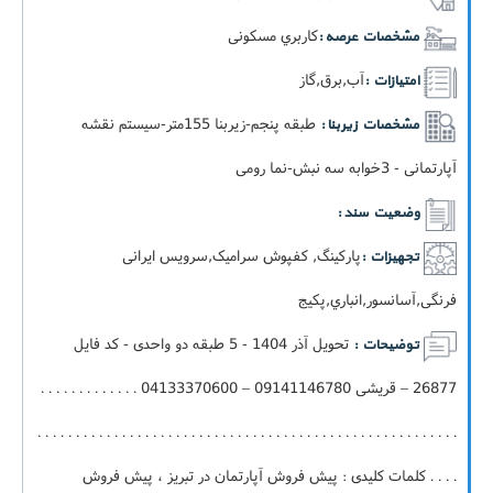
کاربري مسکونی
مشخصات عرصه :
آب,برق,گاز
امتیازات :
طبقه پنجم-زيربنا 155متر-سيستم نقشه
مشخصات زیربنا :
آپارتمانی - 3خوابه سه نبش-نما رومی
وضعیت سند :
پارکینگ, کفپوش سرامیک,سرویس ایرانی
تجهیزات :
فرنگی,آسانسور,انباري,پکيج
تحویل آذر 1404 - 5 طبقه دو واحدی - کد فایل
توضیحات :
26877 – قریشی 09141146780 – 04133370600 . . . . . . . . . . . . .
. . . . . . . . . . . . . . . . . . . . . . . . . . . . . . . . . . . . . . . . . . . . . . . . . . . . . . .
. . . . کلمات کلیدی : پیش فروش آپارتمان در تبریز ، پیش فروش