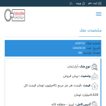
ثبت نام
ورود
Toggle
navigation
مشخصات ملک
شماره ملک
4509783
تاریخ ثبت
1404/06/20
تعداد بازدید
380
آپارتمان
نوع ملک :
پیش فروش
وضعیت :
قيمت هر متر مربع 41ميليون تومان قيمت کل
قیمت :
4.428ميليارد تومان
تبریز - منطقه لاله
آدرس کامل :