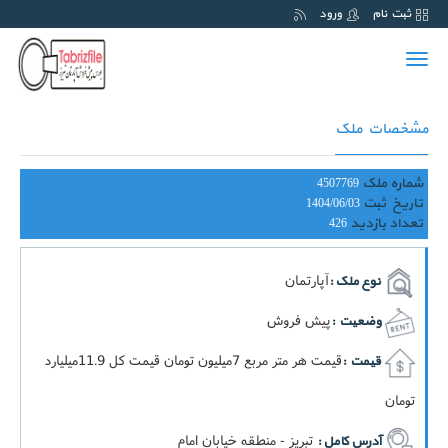
ثبت نام
ورود
Toggle
navigation
مشخصات ملک
شماره ملک
4507769
تاریخ ثبت
1404/06/03
تعداد بازدید
426
آپارتمان
نوع ملک :
پیش فروش
وضعیت :
قيمت هر متر مربع 7ميليون تومان قيمت کل 11.9ميليارد
قیمت :
تومان
تبریز - منطقه خیابان امام
آدرس کامل :