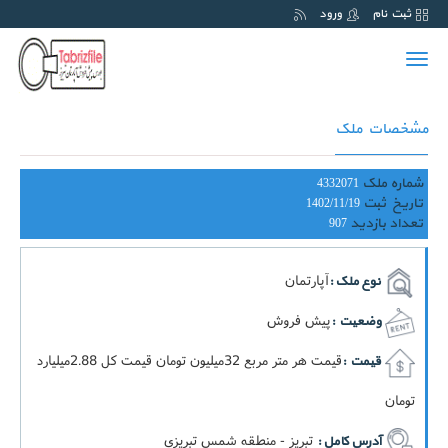
ثبت نام
ورود
Toggle
navigation
مشخصات ملک
شماره ملک
4332071
تاریخ ثبت
1402/11/19
تعداد بازدید
907
آپارتمان
نوع ملک :
پیش فروش
وضعیت :
قيمت هر متر مربع 32ميليون تومان قيمت کل 2.88ميليارد
قیمت :
تومان
تبریز - منطقه شمس تبریزی
آدرس کامل :